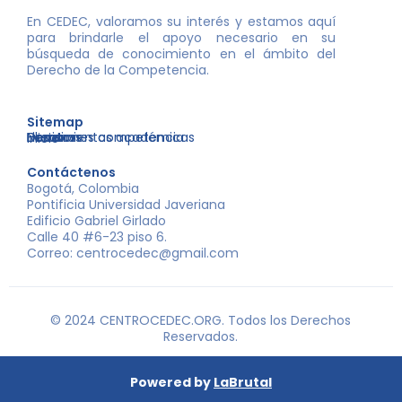
En CEDEC, valoramos su interés y estamos aquí
para brindarle el apoyo necesario en su
búsqueda de conocimiento en el ámbito del
Derecho de la Competencia.
Sitemap
Nosotros
Libros
Decisiones competencia
Eventos
Herramientas académicas
Inicio
Contáctenos
Bogotá, Colombia
Pontificia Universidad Javeriana
Edificio Gabriel Girlado
Calle 40 #6-23 piso 6.
Correo: centrocedec@gmail.com
© 2024 CENTROCEDEC.ORG. Todos los Derechos
Reservados.
Powered by
LaBrutal