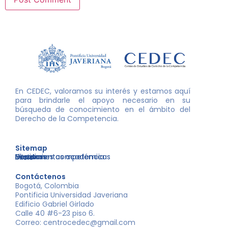
En CEDEC, valoramos su interés y estamos aquí
para brindarle el apoyo necesario en su
búsqueda de conocimiento en el ámbito del
Derecho de la Competencia.
Sitemap
Nosotros
Libros
Decisiones competencia
Eventos
Herramientas académicas
Inicio
Contáctenos
Bogotá, Colombia
Pontificia Universidad Javeriana
Edificio Gabriel Girlado
Calle 40 #6-23 piso 6.
Correo: centrocedec@gmail.com