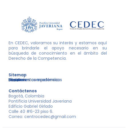
En CEDEC, valoramos su interés y estamos aquí
para brindarle el apoyo necesario en su
búsqueda de conocimiento en el ámbito del
Derecho de la Competencia.
Sitemap
Nosotros
Libros
Decisiones competencia
Eventos
Herramientas académicas
Inicio
Contáctenos
Bogotá, Colombia
Pontificia Universidad Javeriana
Edificio Gabriel Girlado
Calle 40 #6-23 piso 6.
Correo: centrocedec@gmail.com