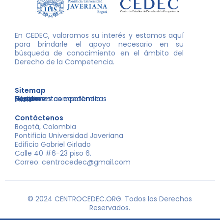
En CEDEC, valoramos su interés y estamos aquí
para brindarle el apoyo necesario en su
búsqueda de conocimiento en el ámbito del
Derecho de la Competencia.
Sitemap
Nosotros
Libros
Decisiones competencia
Eventos
Herramientas académicas
Inicio
Contáctenos
Bogotá, Colombia
Pontificia Universidad Javeriana
Edificio Gabriel Girlado
Calle 40 #6-23 piso 6.
Correo: centrocedec@gmail.com
© 2024 CENTROCEDEC.ORG. Todos los Derechos
Reservados.