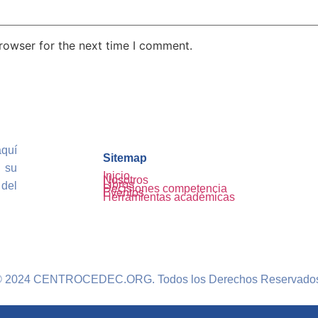
rowser for the next time I comment.
aquí
Sitemap
 su
Inicio
Nosotros
Libros
del
Decisiones competencia
Eventos
Herramientas académicas
 2024 CENTROCEDEC.ORG. Todos los Derechos Reservado