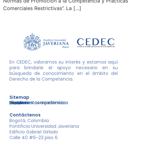
Normas de Promoción a la Competencia y Prácticas
Comerciales Restrictivas”. La […]
En CEDEC, valoramos su interés y estamos aquí
para brindarle el apoyo necesario en su
búsqueda de conocimiento en el ámbito del
Derecho de la Competencia.
Sitemap
Nosotros
Libros
Decisiones competencia
Eventos
Herramientas académicas
Inicio
Contáctenos
Bogotá, Colombia
Pontificia Universidad Javeriana
Edificio Gabriel Girlado
Calle 40 #6-23 piso 6.