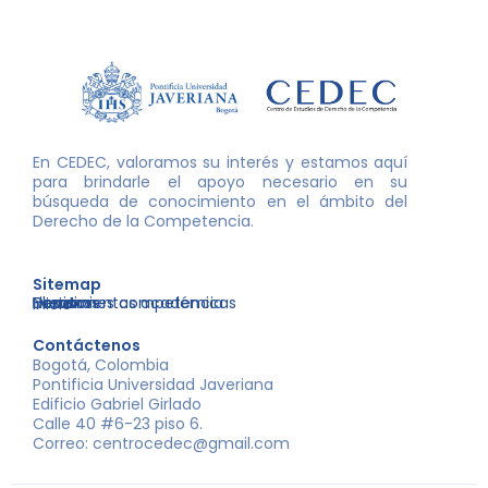
En CEDEC, valoramos su interés y estamos aquí
para brindarle el apoyo necesario en su
búsqueda de conocimiento en el ámbito del
Derecho de la Competencia.
Sitemap
Nosotros
Libros
Decisiones competencia
Eventos
Herramientas académicas
Inicio
Contáctenos
Bogotá, Colombia
Pontificia Universidad Javeriana
Edificio Gabriel Girlado
Calle 40 #6-23 piso 6.
Correo: centrocedec@gmail.com