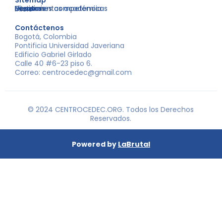
Sitemap
Nosotros
Libros
Decisiones competencia
Eventos
Herramientas académicas
Inicio
Contáctenos
Bogotá, Colombia
Pontificia Universidad Javeriana
Edificio Gabriel Girlado
Calle 40 #6-23 piso 6.
Correo: centrocedec@gmail.com
© 2024 CENTROCEDEC.ORG. Todos los Derechos
Reservados.
Powered by
LaBrutal