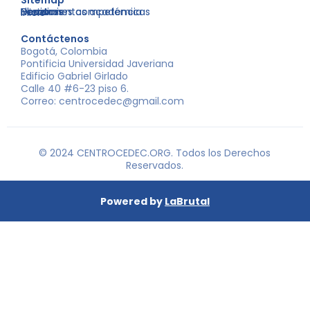
Sitemap
Nosotros
Libros
Decisiones competencia
Eventos
Herramientas académicas
Inicio
Contáctenos
Bogotá, Colombia
Pontificia Universidad Javeriana
Edificio Gabriel Girlado
Calle 40 #6-23 piso 6.
Correo: centrocedec@gmail.com
© 2024 CENTROCEDEC.ORG. Todos los Derechos
Reservados.
Powered by
LaBrutal