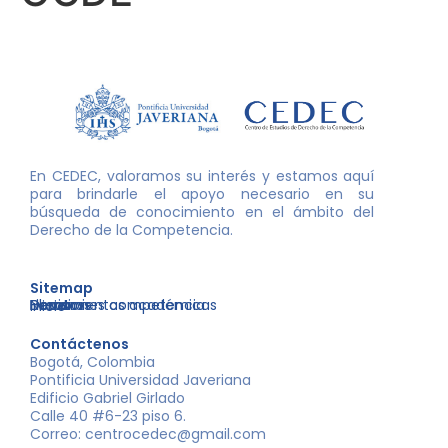
En CEDEC, valoramos su interés y estamos aquí
para brindarle el apoyo necesario en su
búsqueda de conocimiento en el ámbito del
Derecho de la Competencia.
Sitemap
Nosotros
Libros
Decisiones competencia
Eventos
Herramientas académicas
Inicio
Contáctenos
Bogotá, Colombia
Pontificia Universidad Javeriana
Edificio Gabriel Girlado
Calle 40 #6-23 piso 6.
Correo: centrocedec@gmail.com