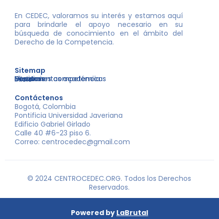
En CEDEC, valoramos su interés y estamos aquí
para brindarle el apoyo necesario en su
búsqueda de conocimiento en el ámbito del
Derecho de la Competencia.
Sitemap
Nosotros
Libros
Decisiones competencia
Eventos
Herramientas académicas
Inicio
Contáctenos
Bogotá, Colombia
Pontificia Universidad Javeriana
Edificio Gabriel Girlado
Calle 40 #6-23 piso 6.
Correo: centrocedec@gmail.com
© 2024 CENTROCEDEC.ORG. Todos los Derechos
Reservados.
Powered by
LaBrutal