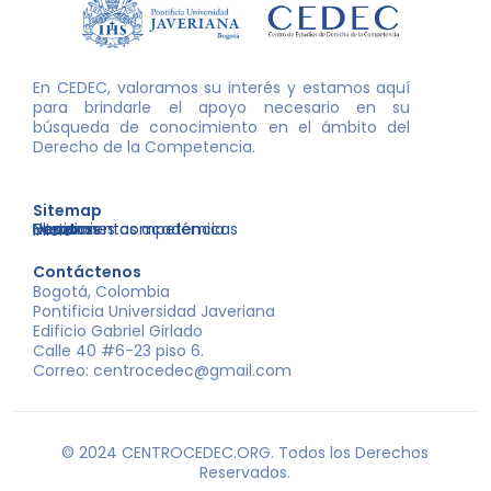
En CEDEC, valoramos su interés y estamos aquí
para brindarle el apoyo necesario en su
búsqueda de conocimiento en el ámbito del
Derecho de la Competencia.
Sitemap
Nosotros
Libros
Decisiones competencia
Eventos
Herramientas académicas
Inicio
Contáctenos
Bogotá, Colombia
Pontificia Universidad Javeriana
Edificio Gabriel Girlado
Calle 40 #6-23 piso 6.
Correo: centrocedec@gmail.com
© 2024 CENTROCEDEC.ORG. Todos los Derechos
Reservados.