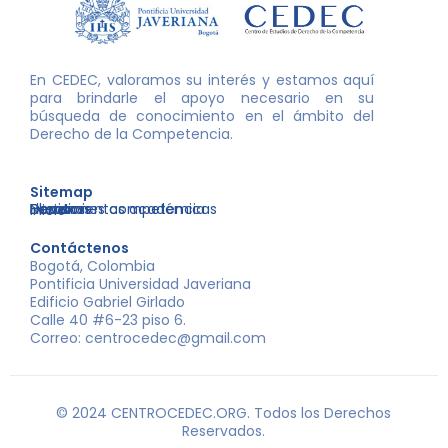
En CEDEC, valoramos su interés y estamos aquí
para brindarle el apoyo necesario en su
búsqueda de conocimiento en el ámbito del
Derecho de la Competencia.
Sitemap
Nosotros
Libros
Decisiones competencia
Eventos
Herramientas académicas
Inicio
Contáctenos
Bogotá, Colombia
Pontificia Universidad Javeriana
Edificio Gabriel Girlado
Calle 40 #6-23 piso 6.
Correo: centrocedec@gmail.com
© 2024 CENTROCEDEC.ORG. Todos los Derechos
Reservados.