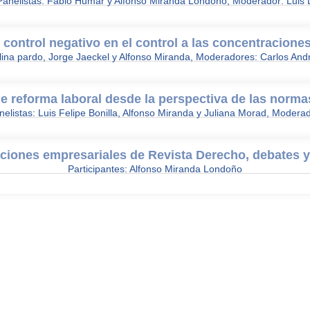
 Panelistas: Fabio Humar y Alfonso Miranda Londoño, Moderador: Luis 
 control negativo en el control a las concentracione
olina pardo, Jorge Jaeckel y Alfonso Miranda, Moderadores: Carlos And
de reforma laboral desde la perspectiva de las norma
nelistas: Luis Felipe Bonilla, Alfonso Miranda y Juliana Morad, Modera
ciones empresariales de Revista Derecho, debates y
Participantes: Alfonso Miranda Londoño