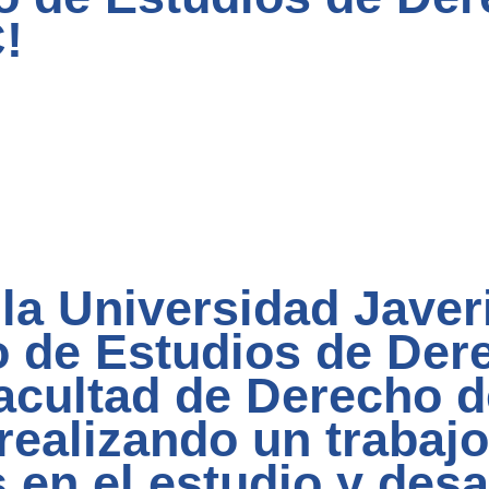
!
a Universidad Javer
o de Estudios de Der
acultad de Derecho d
realizando un trabaj
s en el estudio y des